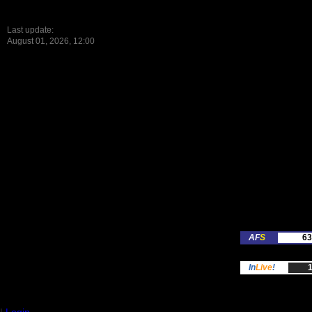
Last update:
August 01, 2026, 12:00
AF
S
63
In
Live
!
1