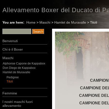
Allevamento Boxer del Ducato di Pa
You are here:
Home
>
Maschi
>
Hamlet de Muravalle
> Titoli
Benvenuti
Chi è il Boxer
Maschi
Alphonse Capone de Kappabox
Don Diego de Kappabox
Hamlet de Muravalle
Pedigree
CAMPION
Titoli
CAMPIONE DEL
Femmine
CAMPIONE DEL
I nostri maschi fuori
CAMPIONE DEL
allevamento