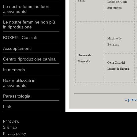
Parma
Latina del Colle
Le nostre femmine fuori
dell'Infinito
allevamento
Le nostre femmine non più
in riproduzione
BOXER - Cuccioli
Maximo de
Bellaterra
Accoppiamenti
Hankare de
Centro riproduzione canina
Muravalle
Celia Cruz del
Lucero de Europa
In memoria
Boxer utilizzati in
allevamento
Parassitologia
« prev
Link
Print view
Sitemap
Privacy policy