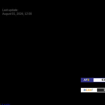
Last update:
August 01, 2026, 12:00
AF
S
63
In
Live
!
1