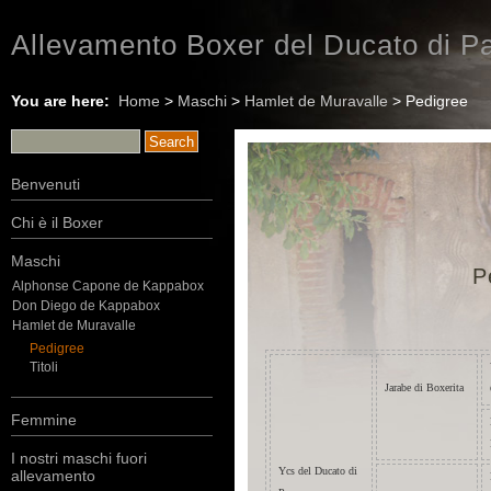
Allevamento Boxer del Ducato di Pa
You are here:
Home
>
Maschi
>
Hamlet de Muravalle
> Pedigree
Benvenuti
Chi è il Boxer
Maschi
P
Alphonse Capone de Kappabox
Don Diego de Kappabox
Hamlet de Muravalle
Pedigree
Titoli
Jarabe di Boxerita
Femmine
I nostri maschi fuori
Ycs del Ducato di
allevamento