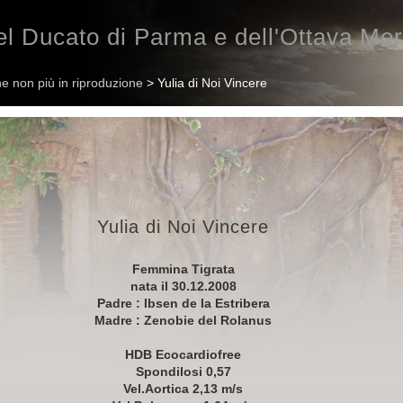
l Ducato di Parma e dell'Ottava Mer
e non più in riproduzione
> Yulia di Noi Vincere
Yulia di Noi Vincere
Femmina Tigrata
nata il 30.12.2008
Padre : Ibsen de la Estribera
Madre : Zenobie del Rolanus
HDB Ecocardiofree
Spondilosi 0,57
Vel.Aortica 2,13 m/s