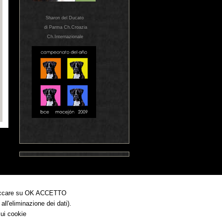
Sharon del Ducato
di Parma Ch.Croazia
Ch.Internazionale
. Cliccare su OK ACCETTO
ll'eliminazione dei dati).
sui cookie