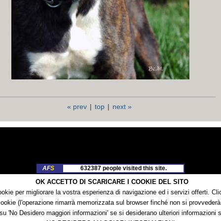
« prev
|
top
|
next »
AF
S
632387 people visited this site.
OK ACCETTO DI SCARICARE I COOKIE DEL SITO
In
Live
!
1 visitors currently on the site.
cookie per migliorare la vostra esperienza di navigazione ed i servizi offerti
cookie (l'operazione rimarrà memorizzata sul browser finché non si provvederà a
su 'No Desidero maggiori informazioni' se si desiderano ulteriori informazioni 