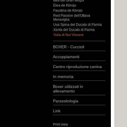
Bea del Gran Mogol
Elea de Kbrojo
Faustina de Kbrojo
Red Passion dell'Ottava
Meraviglia
Uva Spina del Ducato di Parma
Xenta del Ducato di Parma
Yulia di Noi Vincere
BOXER - Cuccioli
Accoppiamenti
Centro riproduzione canina
In memoria
Boxer utilizzati in
allevamento
Parassitologia
Link
Print view