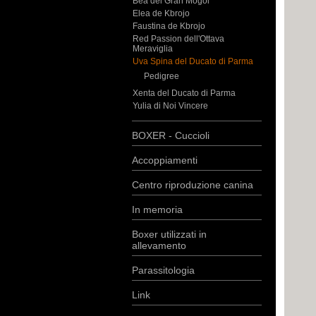
Bea del Gran Mogol
Elea de Kbrojo
Faustina de Kbrojo
Red Passion dell'Ottava
Meraviglia
Uva Spina del Ducato di Parma
Pedigree
Xenta del Ducato di Parma
Yulia di Noi Vincere
BOXER - Cuccioli
Accoppiamenti
Centro riproduzione canina
In memoria
Boxer utilizzati in
allevamento
Parassitologia
Link