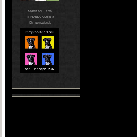
Sharon del Ducato
di Parma Ch.Croazia
Ch.Internazionale