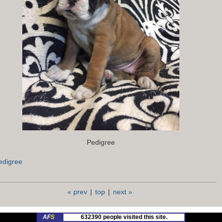
Pedigree
edigree
« prev
|
top
|
next »
AF
S
632390 people visited this site.