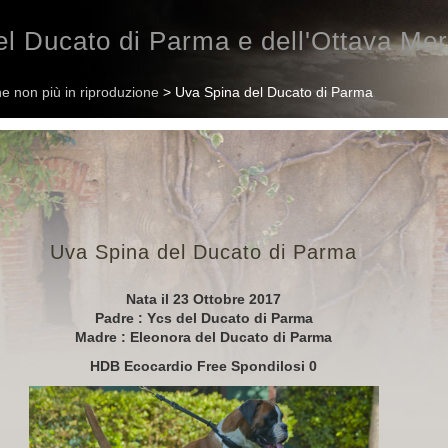
l Ducato di Parma e dell'Ottava Mer
e non più in riproduzione
> Uva Spina del Ducato di Parma
Uva Spina del Ducato di Parma
Nata il 23 Ottobre 2017
Padre : Ycs del Ducato di Parma
Madre : Eleonora del Ducato di Parma
HDB Ecocardio Free Spondilosi 0