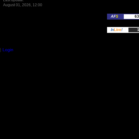
Last update:
August 01, 2026, 12:00
AF
S
63
In
Live
!
1
|
Login