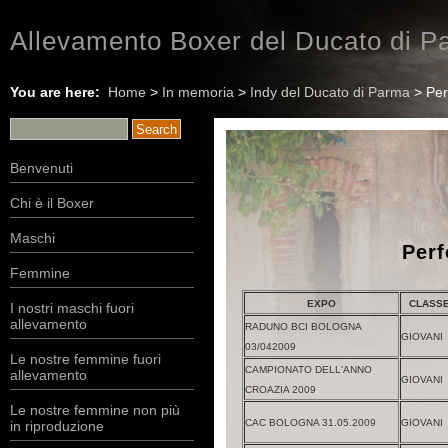
Allevamento Boxer del Ducato di Pa
You are here:
Home
>
In memoria
>
Indy del Ducato di Parma
> Per
Benvenuti
Chi è il Boxer
Maschi
Per
Femmine
EXPO
CLASS
I nostri maschi fuori
allevamento
RADUNO BCI BOLOGNA
GIOVANI
03/042009
Le nostre femmine fuori
CAMPIONATO DELL'ANNO
allevamento
GIOVANI
CROAZIA 2009
Le nostre femmine non più
CAC BOLOGNA 31.05.2009
GIOVANI
in riproduzione