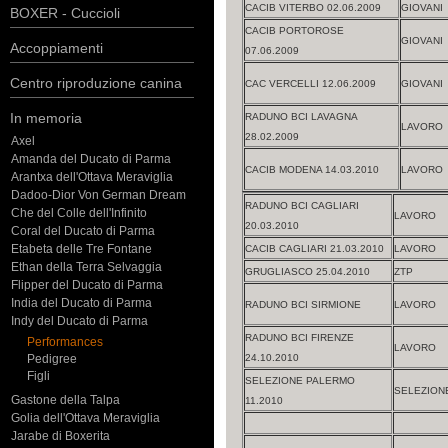
CACIB VITERBO 02.06.2009
GIOVANI
BOXER - Cuccioli
CACIB PORTOROSE
GIOVANI
Accoppiamenti
07.06.2009
Centro riproduzione canina
CAC VERCELLI 12.06.2009
GIOVANI
In memoria
RADUNO BCI LAVAGNA
LAVORO
28.02.2009
Axel
Amanda del Ducato di Parma
CACIB MODENA 14.03.2010
LAVORO
Arantxa dell'Ottava Meraviglia
Dadoo-Dior Von German Dream
RADUNO BCI CAGLIARI
Che del Colle dell'Infinito
LAVORO
20.03.2010
Coral del Ducato di Parma
Etabeta delle Tre Fontane
CACIB CAGLIARI 21.03.2010
LAVORO
Ethan della Terra Selvaggia
GRUGLIASCO 25.04.2010
ZTP
Flipper del Ducato di Parma
India del Ducato di Parma
RADUNO BCI SIRMIONE
LAVORO
Indy del Ducato di Parma
RADUNO BCI FIRENZE
Performances
LAVORO
Pedigree
24.10.2010
Figli
SELEZIONE PALERMO
SELEZION
Gastone della Talpa
11.2010
Golia dell'Ottava Meraviglia
Jarabe di Boxerita