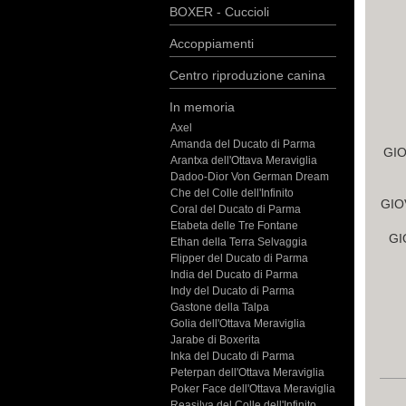
BOXER - Cuccioli
Accoppiamenti
Centro riproduzione canina
In memoria
Axel
Amanda del Ducato di Parma
GI
Arantxa dell'Ottava Meraviglia
Dadoo-Dior Von German Dream
Che del Colle dell'Infinito
GIO
Coral del Ducato di Parma
Etabeta delle Tre Fontane
GI
Ethan della Terra Selvaggia
Flipper del Ducato di Parma
India del Ducato di Parma
Indy del Ducato di Parma
Gastone della Talpa
Golia dell'Ottava Meraviglia
Jarabe di Boxerita
Inka del Ducato di Parma
Peterpan dell'Ottava Meraviglia
Poker Face dell'Ottava Meraviglia
Reasilva del Colle dell'Infinito