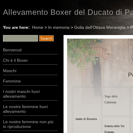
Allevamento Boxer del Ducato di Pa
You are here:
Home
>
In memoria
>
Golia dell'Ottava Meraviglia
> P
Benvenuti
Chi è il Boxer
Maschi
P
Femmine
I nostri maschi fuori
allevamento
Yugo della
Cadornare
Le nostre femmine fuori
allevamento
Jarabe di Boxerita
Le nostre femmine non più
in riproduzione
Etabeta delle Tre
Fontane