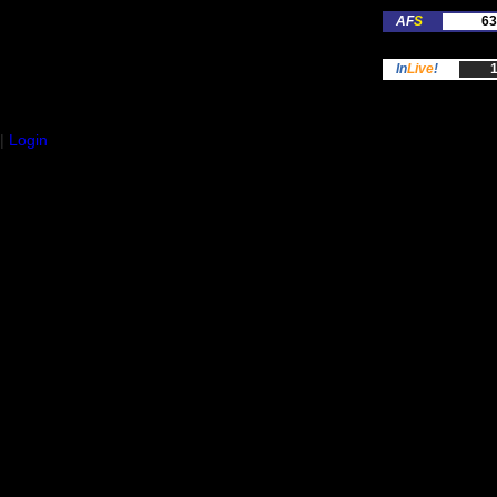
AF
S
63
In
Live
!
1
|
Login