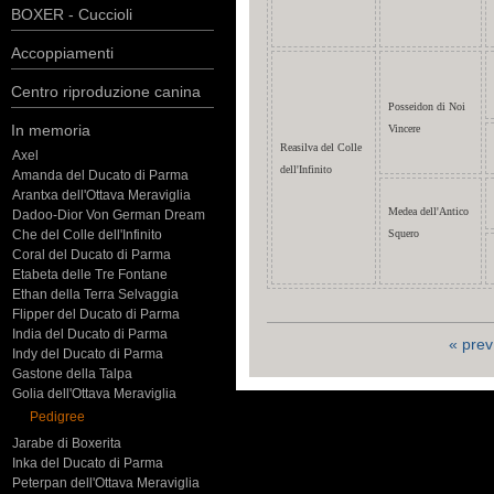
BOXER - Cuccioli
Accoppiamenti
Centro riproduzione canina
Posseidon di Noi
In memoria
Vincere
Reasilva del Colle
Axel
dell'Infinito
Amanda del Ducato di Parma
Arantxa dell'Ottava Meraviglia
Medea dell'Antico
Dadoo-Dior Von German Dream
Che del Colle dell'Infinito
Squero
Coral del Ducato di Parma
Etabeta delle Tre Fontane
Ethan della Terra Selvaggia
Flipper del Ducato di Parma
India del Ducato di Parma
« prev
Indy del Ducato di Parma
Gastone della Talpa
Golia dell'Ottava Meraviglia
Pedigree
Jarabe di Boxerita
Inka del Ducato di Parma
Peterpan dell'Ottava Meraviglia