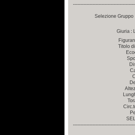
-----------------------------------------
Selezione Gruppo 
Giuria : 
Figuran
Titolo d
Ecod
Spo
Di
Ca
O
De
Alte
Lungh
Tor
Circ.
Pe
SE
-----------------------------------------