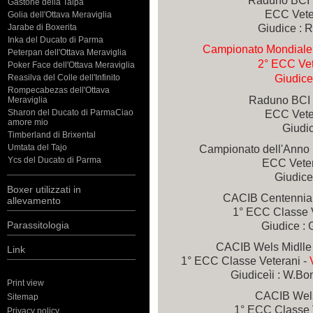
Raduno BCI 
Gastone della Talpa
ECC Veter
Golia dell'Ottava Meraviglia
Giudice : R
Jarabe di Boxerita
Inka del Ducato di Parma
Campionato Mondiale 
Peterpan dell'Ottava Meraviglia
2° ECC Vet
Poker Face dell'Ottava Meraviglia
Giudice
Reasilva del Colle dell'Infinito
Rompecabezas dell'Ottava
Raduno BCI 
Meraviglia
Sharon del Ducato di ParmaCiao
ECC Veter
amore mio
Giudic
Timberland di Brixental
Umtata del Tajo
Campionato dell'Anno 
Ycs del Ducato di Parma
ECC Veter
Giudice 
Boxer utilizzati in
CACIB Centennial
allevamento
1° ECC Classe 
Parassitologia
Giudice :
CACIB Wels Midlle
Link
1° ECC Classe Veterani -
Giudiceìi : W.Bon
Print view
CACIB Wel
Sitemap
1° ECC Classe V
Privacy policy