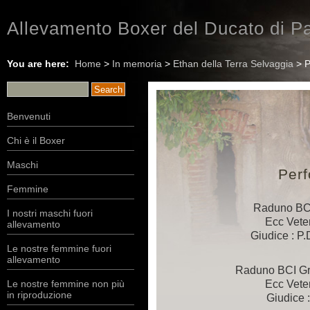
Allevamento Boxer del Ducato di Pa
You are here:
Home
>
In memoria
>
Ethan della Terra Selvaggia
> P
Benvenuti
Chi è il Boxer
Maschi
Per
Femmine
Raduno BC
I nostri maschi fuori
Ecc Vete
allevamento
Giudice : P.
Le nostre femmine fuori
allevamento
Raduno BCI Gr
Ecc Vete
Le nostre femmine non più
in riproduzione
Giudice :