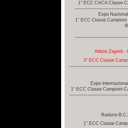
1° ECC CACA Classe Camp
-------------------------------------
Expo Nazional
1° ECC Classe Campioni
B
-------------------------------------
Atibox Zagreb -
3° ECC Classe Campio
-----------------------------------------
Expo Internaziona
1° ECC Classe Campioni CAC
-----------------------------------------
Raduno B.C.I
1° ECC Classe Campion