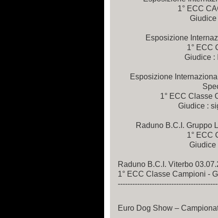
1° ECC CA
Giudice 
Esposizione Interna
1° ECC 
Giudice : 
Esposizione Internazional
Spec
1° ECC Classe 
Giudice : si
Raduno B.C.I. Gruppo L
1° ECC 
Giudice 
Raduno B.C.I. Viterbo 03.07
1° ECC Classe Campioni - Giu
-----------------------------------------
Euro Dog Show – Campionato