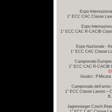
Expo Internaziona
1° ECC CAC Classe Lavoro
Expo Internaziona
1° ECC CAC R-CACIB Classe 
Expo Nazionale - R
1° ECC CAC Classe Lavo
Campionato Europeo 
1° ECC CAC R-CACIB C
E
Giudici : P.Micara 
Campionato dell'anno 
1° ECC Classe Lavoro – C
B.
Jagressieger Czech Repu
1° ECC CAC Classe Lavo