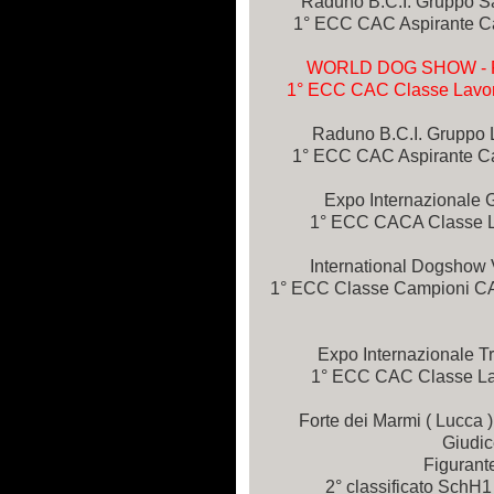
Raduno B.C.I. Gruppo Sa
1° ECC CAC Aspirante Ca
WORLD DOG SHOW - RI
1° ECC CAC Classe Lavoro
Raduno B.C.I. Gruppo 
1° ECC CAC Aspirante Camp
Expo Internazionale G
1° ECC CACA Classe La
International Dogshow 
1° ECC Classe Campioni 
Expo Internazionale T
1° ECC CAC Classe Lavo
Forte dei Marmi ( Lucca 
Giudic
Figurant
2° classificato SchH1 