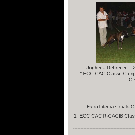
Ungheria Debrecen – 2
1° ECC CAC Classe Camp
G.
-----------------------------------------
Expo Internazionale 
1° ECC CAC R-CACIB Classe 
-----------------------------------------