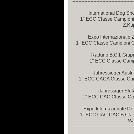
-----------------------------------------
International Dog S
1° ECC Classe Campion
Z.Kup
Expo Internazionale 
1° ECC Classe Campioni CA
Raduno B.C.I. Grup
1° ECC Classe Campio
Jahressieger Austr
1° ECC CACA Classe Camp
Jahressiger Slol
1° ECC CAC Classe Campi
Expo Internazionale De
1° ECC CAC CACIB Classe
Wat
-----------------------------------------