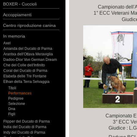
BOXER - Cuccioli
Campionato dell'
1° ECC Veterani Ma
Accoppiamenti
Giudice
Centro riproduzione canina
In memoria
Axel
Amanda del Ducato di Parma
Arantxa dell'Ottava Meraviglia
Dadoo-Dior Von German Dream
Che del Colle dell'Infinito
Coral del Ducato di Parma
Etabeta delle Tre Fontane
Ethan della Terra Selvaggia
Titoli
Performances
Pedigree
Selezione
Dna
Figli
Campionato E
3° ECC Vet
Flipper del Ducato di Parma
India del Ducato di Parma
Giudice : L.G
Indy del Ducato di Parma