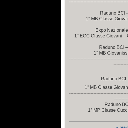
-----------------------------------------
Raduno BCI 
1° MB Classe Giovani
Expo Nazionale
1° ECC Classe Giovani – 
Raduno BCI – 
1° MB Giovanissim
-----------------------------------------
----------
Raduno BCI –
1° MB Classe Giovanis
-----------------------------------------
---------
Raduno BCI
1° MP Classe Cuccio
« prev