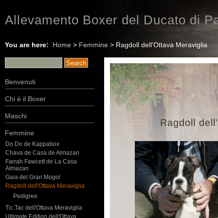
Allevamento Boxer del Ducato di Pa
You are here:
Home
>
Femmine
> Ragdoll dell'Ottava Meraviglia
Benvenuti
Chi è il Boxer
Maschi
Ragdoll dell
Femmine
Do Do de Kappabox
Chava de Casa de Almazan
Farrah Fawcett de La Casa
Almazan
Gaia del Gran Mogol
Ragdoll dell'Ottava Meraviglia
Pedigree
Tic Tac dell'Ottava Meraviglia
Ultimate Edition dell'Ottava