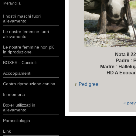
Meraviglia
I nostri maschi fuori
allevamento
Le nostre femmine fuori
allevamento
Le nostre femmine non più
in riproduzione
Nata il 
Padre : 
BOXER - Cuccioli
Madre : Halleluj
HD A Ecocard
Accoppiamenti
Centro riproduzione canina
Pedigree
In memoria
« prev
Boxer utilizzati in
allevamento
Parassitologia
Link