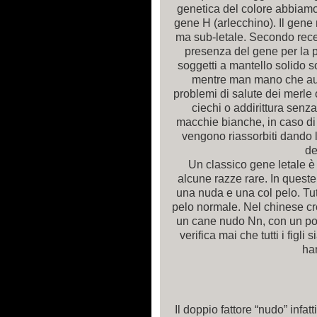
genetica del colore abbiamo 
gene H (arlecchino). Il gene 
ma sub-letale. Secondo recen
presenza del gene per la p
soggetti a mantello solido s
mentre man mano che au
problemi di salute dei merle
ciechi o addirittura senz
macchie bianche, in caso di d
vengono riassorbiti dando
de
Un classico gene letale è 
alcune razze rare. In quest
una nuda e una col pelo. Tutt
pelo normale. Nel chinese c
un cane nudo Nn, con un pow
verifica mai che tutti i figl
han
Il doppio fattore “nudo” infa