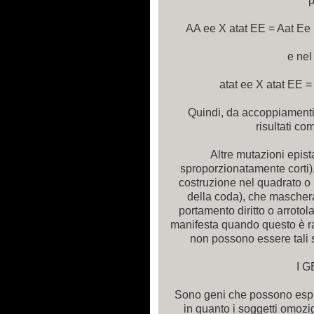
p
AA ee X atat EE = Aat Ee 
e ne
atat ee X atat EE =
Quindi, da accoppiament
risultati co
Altre mutazioni epista
sproporzionatamente corti)
costruzione nel quadrato o 
della coda), che maschera
portamento diritto o arrotola
manifesta quando questo è ra
non possono essere tali 
I G
Sono geni che possono esprim
in quanto i soggetti omozig