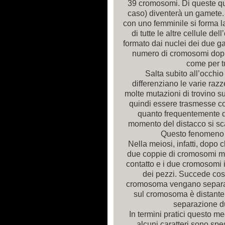
39 cromosomi. Di queste qu
caso) diventerà un gamete.
con uno femminile si forma la
di tutte le altre cellule de
formato dai nuclei dei due g
numero di cromosomi doppi
come per tu
Salta subito all’occhio
differenziano le varie razz
molte mutazioni di trovino 
quindi essere trasmesse c
quanto frequentemente d
momento del distacco si s
Questo fenomeno 
Nella meiosi, infatti, dopo 
due coppie di cromosomi mat
contatto e i due cromosomi 
dei pezzi. Succede così
cromosoma vengano separati.
sul cromosoma è distante, 
separazione du
In termini pratici questo m
alcuni caratteri sono sp