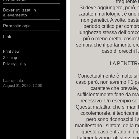
frequente 
Si deve aggiungere, però, ch
Boxer utilizzati in
caratteri morfologici, è uno d
allevamento
non genetici. A volte, bast
Parassitologia
periodo critico per compr
lunghezza stessa dell’orec
Link
più o meno eretto, cosicch
sembra che il portamento ere
caso di orecchi l
Print view
Sitemap
LA PENETR
Privacy policy
Concettualmente è molto simi
Last update:
caso però, non avremo F1 pe
August 01, 2026, 12:00
carattere che prevale
sufficientemente forte da m
recessivo. Un esempio sem
Questa malattia, che si man
coxofemorale, è teoricament
però sono riconoscibili a
manifestano i sintomi della m
questo caso entrano in gio
l’alimentazione, gli sforzi c