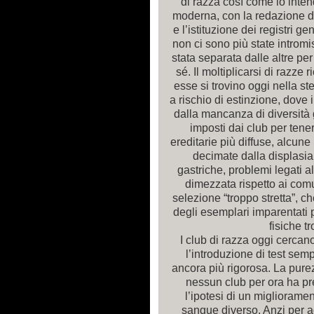
di razza così come lo inte
moderna, con la redazione di
e l’istituzione dei registri 
non ci sono più state introm
stata separata dalle altre pe
sé. Il moltiplicarsi di razze 
esse si trovino oggi nella st
a rischio di estinzione, dove 
dalla mancanza di diversità g
imposti dai club per tene
ereditarie più diffuse, alcune r
decimate dalla displasia,
gastriche, problemi legati a
dimezzata rispetto ai comu
selezione “troppo stretta”, 
degli esemplari imparentati p
fisiche t
I club di razza oggi cercano
l’introduzione di test sem
ancora più rigorosa. La pur
nessun club per ora ha p
l’ipotesi di un miglioramen
sangue diverso. Anzi per 