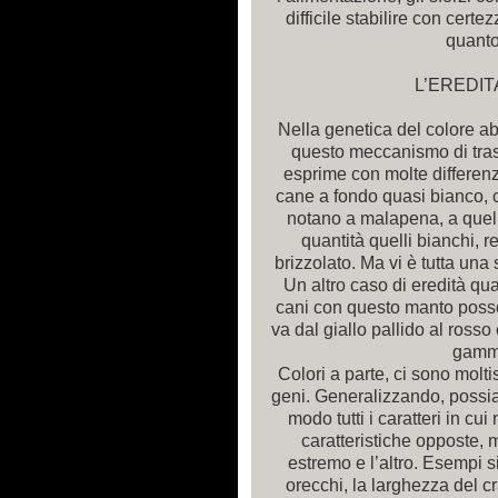
difficile stabilire con cert
quanto 
L’EREDIT
Nella genetica del colore a
questo meccanismo di tras
esprime con molte differenze
cane a fondo quasi bianco, 
notano a malapena, a quell
quantità quelli bianchi, r
brizzolato. Ma vi è tutta un
Un altro caso di eredità qua
cani con questo manto poss
va dal giallo pallido al rosso
gamme
Colori a parte, ci sono molt
geni. Generalizzando, possia
modo tutti i caratteri in cu
caratteristiche opposte, 
estremo e l’altro. Esempi s
orecchi, la larghezza del cr