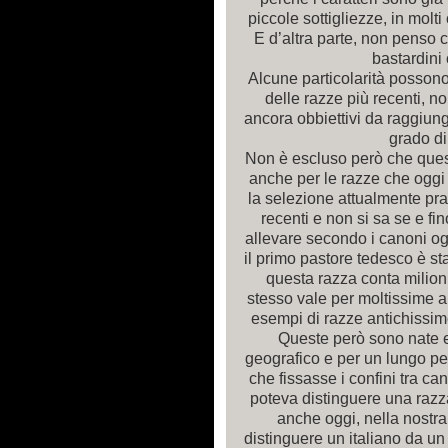
piccole sottigliezze, in molti 
E d’altra parte, non penso 
bastardini c
Alcune particolarità possono
delle razze più recenti, n
ancora obbiettivi da raggiunge
grado d
Non è escluso però che quest
anche per le razze che oggi 
la selezione attualmente prat
recenti e non si sa se e f
allevare secondo i canoni og
il primo pastore tedesco è sta
questa razza conta milioni
stesso vale per moltissime a
esempi di razze antichissime (
Queste però sono nate 
geografico e per un lungo p
che fissasse i confini tra can
poteva distinguere una razza
anche oggi, nella nostra
distinguere un italiano da un