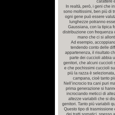
carattere 
In realtà, però, i geni che 
sono moltissimi, ben più di tr
ogni gene può essere valuta
lunghezze potranno esse
Gaussiana, con la tipica
distribuzione con frequenz
mano che ci si allont
Ad esempio, accoppiando
tendendo conto delle dif
appartenenza, il risultato 
parte dei cuccioli abbia 
genitori, che alcuni cuccioli 
e che pochissimi cuccioli sup
più la razza è selezionata,
campana, cioè tanto pi
Nell’incrocio tra cani puri ma 
prima generazione si hanno
incrociando meticci di alte
altezze variabili che si di
genitori. Tanto più variabili q
Questo tipo di trasmissione 
dei tratti somatici, spesso