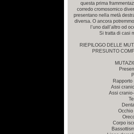
questa prima frammentazio
corredo cromosomico divers
presentano nella metà destra
diversa. O ancora potremmo
l’uno dall’altro od o
Si tratta di casi 
RIEPILOGO DELLE MUT
PRESUNTO COMP
MUTAZI
Presen
P
Rapporto 
Assi cranio
Assi cranio-
Te
Denta
Occhio 
Orecch
Corpo iscr
Bassottis