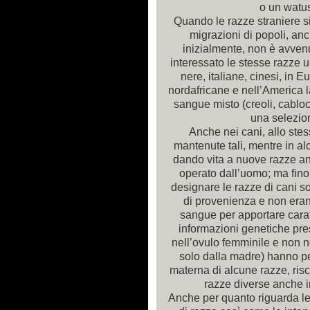
o un watu
Quando le razze straniere si
migrazioni di popoli, anc
inizialmente, non è avven
interessato le stesse razze
nere, italiane, cinesi, in 
nordafricane e nell’America l
sangue misto (creoli, cablo
una selezion
Anche nei cani, allo stes
mantenute tali, mentre in al
dando vita a nuove razze anc
operato dall’uomo; ma fino 
designare le razze di cani so
di provenienza e non erano 
sangue per apportare caratt
informazioni genetiche pres
nell’ovulo femminile e non 
solo dalla madre) hanno per
materna di alcune razze, ris
razze diverse anche i
Anche per quanto riguarda le 