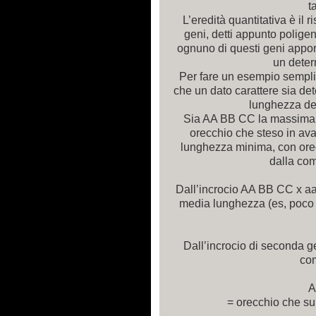
t
L’eredità quantitativa è il 
geni, detti appunto poligen
ognuno di questi geni apport
un deter
Per fare un esempio semplic
che un dato carattere sia det
lunghezza de
Sia AA BB CC la massima 
orecchio che steso in avan
lunghezza minima, con orec
dalla co
Dall’incrocio AA BB CC x aa
media lunghezza (es, poco 
Dall’incrocio di seconda 
co
A
= orecchio che sup