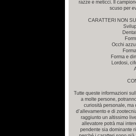
razze e meticci. Il campion
scuso per ev
CARATTERI NON SU
Svilu
Dentat
Form
Occhi azzur
Forma
Forma e di
Lordosi, cif
CO
Tutte queste informazioni sull
a molte persone, potranno 
curiosità personale, ma d
d’allevamento e di zootecnia
raggiunto un altissimo liv
allevatore potrà mai inte
pendente sia dominante ris
perché i caratteri sono già 