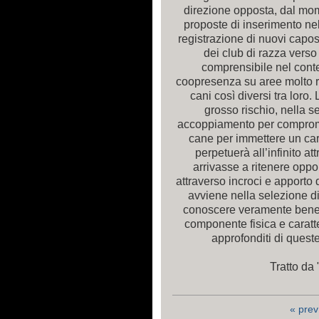
direzione opposta, dal m
proposte di inserimento ne
registrazione di nuovi capos
dei club di razza vers
comprensibile nel contes
coopresenza su aree molto ri
cani così diversi tra loro
grosso rischio, nella s
accoppiamento per comprome
cane per immettere un car
perpetuerà all’infinito at
arrivasse a ritenere oppo
attraverso incroci e apport
avviene nella selezione di
conoscere veramente bene 
componente fisica e caratt
approfonditi di quest
Tratto da 
« prev