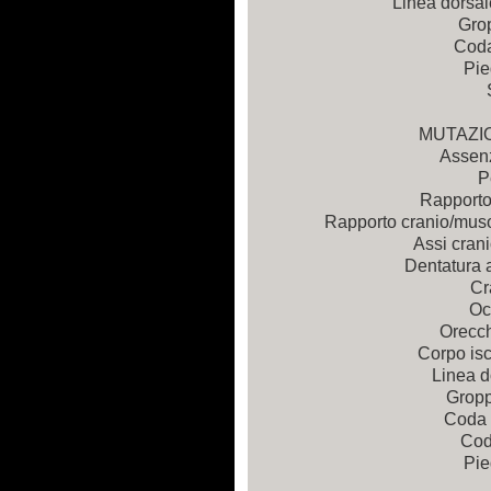
Linea dorsale
Gro
Coda
Pie
MUTAZI
Assenz
P
Rapporto
Rapporto cranio/muso
Assi crani
Dentatura a
Cr
Oc
Orecchi
Corpo isc
Linea d
Gropp
Coda 
Cod
Pie