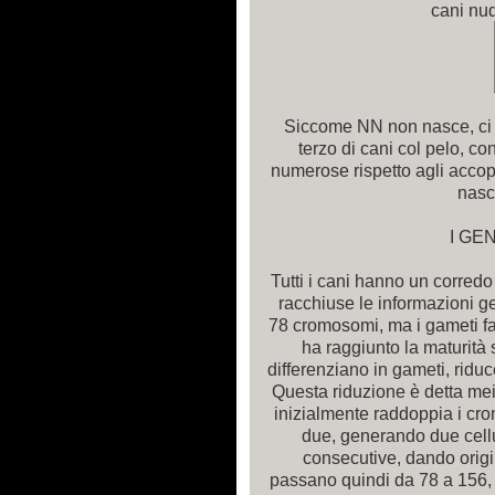
cani nud
Siccome NN non nasce, ci s
terzo di cani col pelo, c
numerose rispetto agli accopp
nasc
I GE
Tutti i cani hanno un corred
racchiuse le informazioni ge
78 cromosomi, ma i gameti 
ha raggiunto la maturità s
differenziano in gameti, rid
Questa riduzione è detta mei
inizialmente raddoppia i cro
due, generando due cellul
consecutive, dando origi
passano quindi da 78 a 156, p