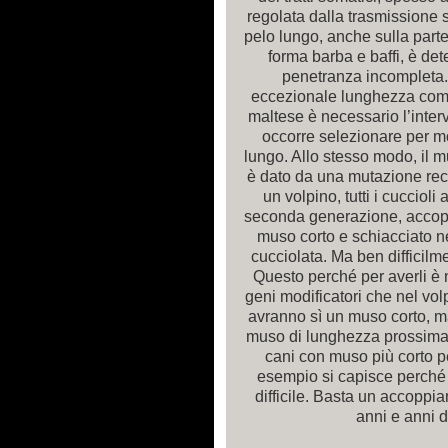
regolata dalla trasmissione
pelo lungo, anche sulla parte
forma barba e baffi, è d
penetranza incompleta.
eccezionale lunghezza come 
maltese è necessario l’inter
occorre selezionare per mo
lungo. Allo stesso modo, il m
è dato da una mutazione rece
un volpino, tutti i cucciol
seconda generazione, accoppian
muso corto e schiacciato ne
cucciolata. Ma ben difficilm
Questo perché per averli è
geni modificatori che nel vol
avranno sì un muso corto, m
muso di lunghezza prossima 
cani con muso più corto p
esempio si capisce perché l
difficile. Basta un accopp
anni e anni d