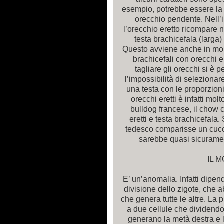
esempio, potrebbe essere la 
orecchio pendente. Nell’
l’orecchio eretto ricompare 
testa brachicefala (larga
Questo avviene anche in molte 
brachicefali con orecchi er
tagliare gli orecchi si è 
l’impossibilità di seleziona
una testa con le proporzioni
orecchi eretti è infatti mol
bulldog francese, il chow
eretti e testa brachicefala
tedesco comparisse un cuccio
sarebbe quasi sicuramen
IL 
E’ un’anomalia. Infatti dipen
divisione dello zigote, che 
che genera tutte le altre. La 
a due cellule che dividendosi
generano la metà destra e l