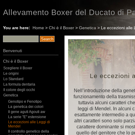
Allevamento Boxer del Ducato di Pa
You are here:
Home
>
Chi è il Boxer
>
Genetica
> Le eccezioni alle
Benvenuti
Chi è il Boxer
Scegliere il Boxer
Le origini
Le eccezioni 
Lo Standard
La formula dentaria
Il colore degli occhi
Nell’introduzione della geneti
Genetica
funzionamento della trasmis
Genotipo e Fenotipo
tuttavia alcuni caratteri c
La genetica dei colori
leggi di Mendel. In alcuni 
Il gene aguti Agouti aw
esattamente intermedio a quel
La serie "E" estensione
altri caratteri sono solo par
Le eccezioni alle Leggi di
carattere dominante si most
Mendel
Il controllo genetico della
quello del genitore che lo pr