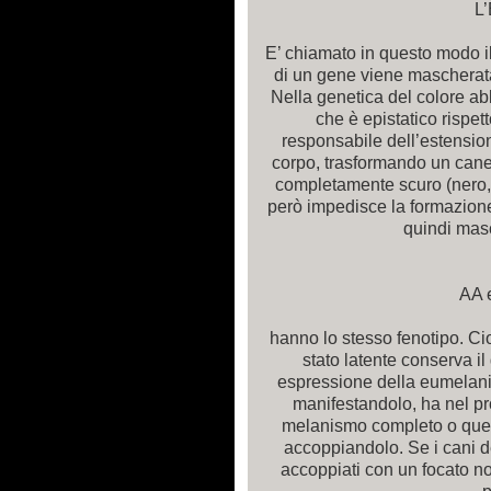
L
E’ chiamato in questo modo i
di un gene viene mascherata d
Nella genetica del colore abb
che è epistatico rispetto
responsabile dell’estensio
corpo, trasformando un cane
completamente scuro (nero, ci
però impedisce la formazion
quindi masc
AA e
hanno lo stesso fenotipo. Cio
stato latente conserva i
espressione della eumelani
manifestandolo, ha nel pr
melanismo completo o quell
accoppiandolo. Se i cani 
accoppiati con un focato non