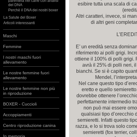
parentela nel cane con analisi
esibire tutta una scala di ca
del DNA
(eredit
Perchè il DNA dei nostri boxer
Altri caratteri, invece, si m
La Salute del Boxer
di altri geni completa
Articoli interessanti
L’EREDI
Maschi
E’ un eredità senza dominanz
Femmine
riferimento ai polli grigi. Inc
I nostri maschi fuori
ottiene il 100% di polli grigi. 
allevamento
avrà il 25% di polli neri, i
bianchi. Se si è capito quant
Le nostre femmine fuori
Mendel, l’interpreta
allevamento
Nel cane questo tipo d’ered
Le nostre femmine non più
eretto e quello semieretto.
in riproduzione
dovrebbe ottenere l’orecchi
perfettamente intermedio tra
BOXER - Cuccioli
non può mai essere omo
qualsiasi tipo d’orecchio 
Accoppiamenti
semieretti. Infatti questo ti
Centro riproduzione canina
razza, e lo si trova solo come
semieretti (fox terrier, c
In memoria