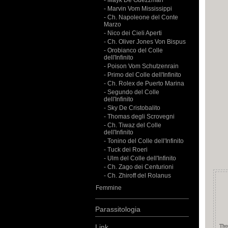
- Mayk De Guezzman
- Marvin Vom Mississippi
- Ch. Napoleone del Conte
Marzo
- Nico dei Cieli Aperti
- Ch. Oliver Jones Von Bispus
- Orobianco del Colle
dell'Infinito
- Poison Vom Schutzenrain
- Primo del Colle dell'Infinito
- Ch. Rolex de Puerto Marina
- Segundo del Colle
dell'Infinito
- Sky De Cristobalito
- Thomas degli Scrovegni
- Ch. Tiwaz del Colle
dell'Infinito
- Tonino del Colle dell'Infinito
- Tuck dei Roeri
- Ulm del Colle dell'Infinito
- Ch. Zago dei Centurioni
- Ch. Zhiroff del Rolanus
Femmine
Parassitologia
Link
Tho