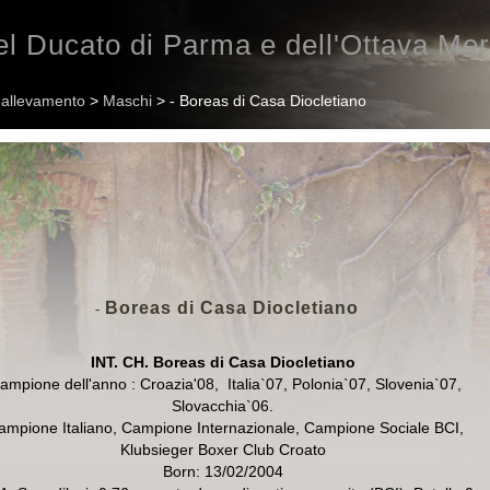
l Ducato di Parma e dell'Ottava Mer
n allevamento
>
Maschi
> - Boreas di Casa Diocletiano
Boreas di Casa Diocletiano
-
INT. CH
.
Boreas di Casa Diocletiano
mpione dell'anno : Croazia'08,
Italia`07, Polo
nia
`07, Slovenia`07,
Slovacchia`06
.
mpione Italiano,
Campione Internazionale, Campione Sociale BCI
,
Klubsieger Boxer Club Croato
Born: 13/02/2004