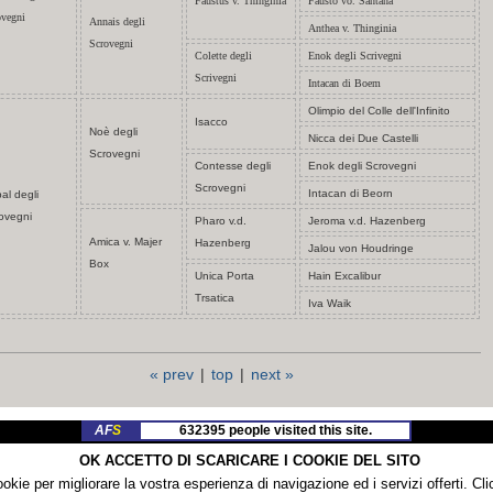
Faustus v. Thinginia
Fausto vo. Santana
ovegni
Annais degli
Anthea v. Thinginia
Scrovegni
Colette degli
Enok degli Scrivegni
Scrivegni
Intacan di Boem
Olimpio del Colle dell'Infinito
Isacco
Noè degli
Nicca dei Due Castelli
Scrovegni
Contesse degli
Enok degli Scrovegni
Scrovegni
Intacan di Beorn
al degli
ovegni
Pharo v.d.
Jeroma v.d. Hazenberg
Amica v. Majer
Hazenberg
Jalou von Houdringe
Box
Unica Porta
Hain Excalibur
Trsatica
Iva Waik
« prev
|
top
|
next »
AF
S
632395 people visited this site.
OK ACCETTO DI SCARICARE I COOKIE DEL SITO
In
Live
!
1 visitors currently on the site.
cookie per migliorare la vostra esperienza di navigazione ed i servizi offerti