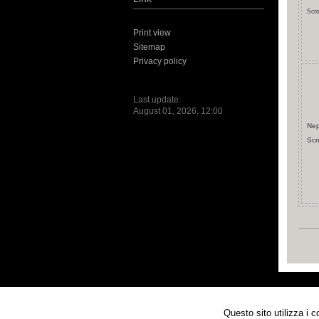
Scr
Print view
Sitemap
Privacy policy
Last update:
August 01, 2026, 12:00
Nep
Scr
Questo sito utilizza i 