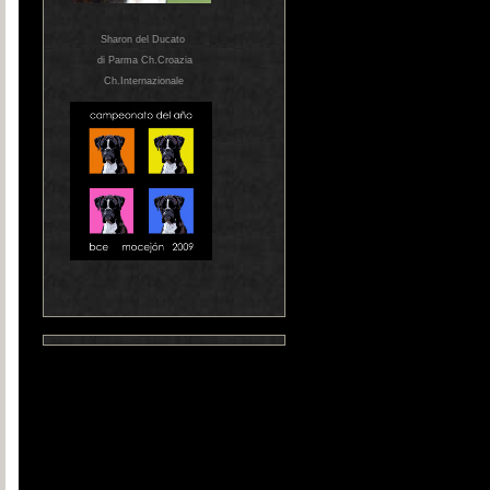
Sharon del Ducato
di Parma Ch.Croazia
Ch.Internazionale