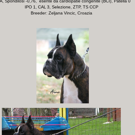
, Spondilosi -0,76, esente da cardiopatie congenite (BCI), Patella 0
IPO 1, CAL 3, Selezione, ZTP, TS CCP
Breeder: Zeljana Vincic, Croazia