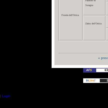
Palmiro di
Soragna
Fionda dell'Ortica
Zabry dell'Ortica
« prev
AF
S
63
In
Live
!
1
|
Login