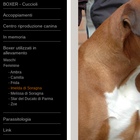
BOXER - Cuccioli
Accoppiamenti
Centro riproduzione canina
In memoria
Boxer utilizzati in
allevamento
Maschi
Femmine
- Ambra
- Camilla
- Frida
- Imelda di Soragna
- Melissa di Soragna
- Star del Ducato di Parma
- Zoe
Parassitologia
Link