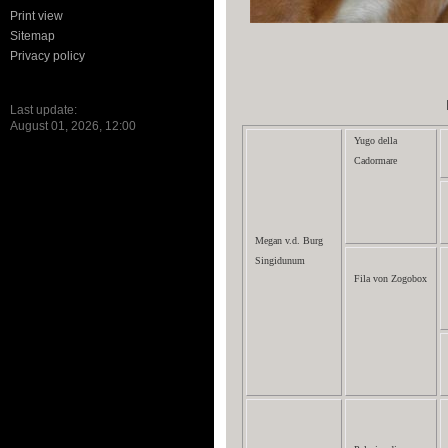
Print view
Sitemap
Privacy policy
Last update:
August 01, 2026, 12:00
Yugo della
Cadormare
Megan v.d. Burg
Singidunum
Fila von Zogobox