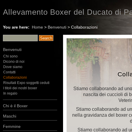
Allevamento Boxer del Ducato di Pa
You are here:
Home
>
Benvenuti
> Collaborazioni
Benvenuti
Chi sono
Dicono di noi
Dove siamo
Contatti
Coll
Collaborazioni
Risultati Expo soggetti ceduti
Stiamo collaborando ad uno 
I titoli dei nostri boxer
In regalo
nascita dei cuccioli di 
Veteri
Chi è il Boxer
Stiamo collaborando ad uno 
nella gravidanza del boxer c
Maschi
Femmine
Stiamo collaborando ad u