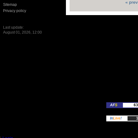
« prev
Sitemap
Privacy policy
Last update:
August 01, 2026, 12:00
AF
S
63
In
Live
!
1