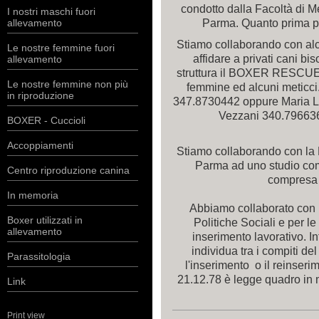
condotto dalla Facoltà di Me
I nostri maschi fuori
Parma. Quanto prima pu
allevamento
Stiamo collaborando con alc
Le nostre femmine fuori
affidare a privati cani bi
allevamento
struttura il BOXER RESCU
Le nostre femmine non più
femmine ed alcuni meticci.
in riproduzione
347.8730442 oppure Maria L
Vezzani 340.79663
BOXER - Cuccioli
Accoppiamenti
Stiamo collaborando con la F
Parma ad uno studio com
Centro riproduzione canina
compresa t
In memoria
Abbiamo collaborato con
Boxer utilizzati in
Politiche Sociali e per le
allevamento
inserimento lavorativo. I
individua tra i compiti del
Parassitologia
l'inserimento o il reinseri
21.12.78 è legge quadro in 
Link
Print view