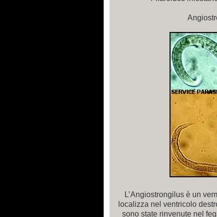
Angiostr
L’Angiostrongilus è un verm
localizza nel ventricolo dest
sono state rinvenute nel feg