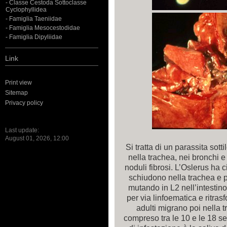
- Classe Cestoda Sottoclasse
Cyclophyllidea
- Famiglia Taeniidae
- Famiglia Mesocestodidae
- Famiglia Dipyliidae
Link
Print view
Sitemap
Privacy policy
Last update:
August 01, 2026, 12:00
Si tratta di un parassita sott
nella trachea, nei bronchi e
noduli fibrosi. L’Oslerus ha c
schiudono nella trachea e p
mutando in L2 nell’intestin
per via linfoematica e ritras
adulti migrano poi nella t
compreso tra le 10 e le 18 se