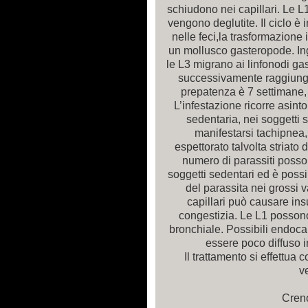
schiudono nei capillari. Le L
vengono deglutite. Il ciclo è 
nelle feci,la trasformazione 
un mollusco gasteropode. Inge
le L3 migrano ai linfonodi gas
successivamente raggiungon
prepatenza è 7 settimane, 
L’infestazione ricorre asin
sedentaria, nei soggetti s
manifestarsi tachipnea,
espettorato talvolta striato
numero di parassiti posso
soggetti sedentari ed è possi
del parassita nei grossi v
capillari può causare ins
congestizia. Le L1 possono
bronchiale. Possibili endocard
essere poco diffuso in
Il trattamento si effettua 
v
Cren