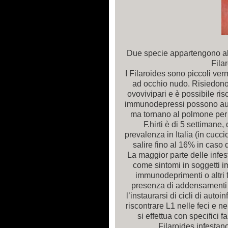
Due specie appartengono al g
Fila
I Filaroides sono piccoli vermi
ad occhio nudo. Risiedon
ovovivipari e è possibile risc
immunodepressi possono auto
ma tornano al polmone per 
F.hirti è di 5 settimane,
prevalenza in Italia (in cucci
salire fino al 16% in caso d
La maggior parte delle infes
come sintomi in soggetti 
immunodeprimenti o altri f
presenza di addensamenti a
l’instaurarsi di cicli di autoi
riscontrare L1 nelle feci e n
si effettua con specifici f
Filaroides infestano