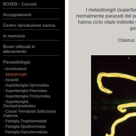
BOXER - Cuccioli
I metastrongili (superf
Accoppiamenti
normalmente parassiti del p
hanno ciclo vitale indiretto
Centro riproduzione canina
ga
In memoria
Oslerus 
Boxer utilizzati in
allevamento
Parassitologia
- Anchilostomi
- Metastrongili
- Ascaridi
- Superfamiglia Spiruroidea
- Superfamiglia Filarioidea
- Superfamiglia Trichuroidea
- Superfamiglia
Dioctophymatoidea
- Classe Trematoda Sottoclasse
Digenea
- Famiglia Troglotrematide
- Famiglia Opisthorchidae
- Famiglia Diplostomatidae