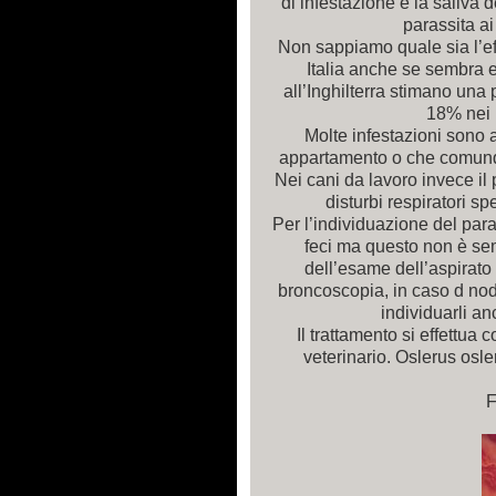
di infestazione è la saliva d
parassita ai
Non sappiamo quale sia l’eff
Italia anche se sembra es
all’Inghilterra stimano una
18% nei l
Molte infestazioni sono 
appartamento o che comunq
Nei cani da lavoro invece il
disturbi respiratori sp
Per l’individuazione del para
feci ma questo non è sem
dell’esame dell’aspirato 
broncoscopia, in caso d nod
individuarli a
Il trattamento si effettua 
veterinario. Oslerus osler
F