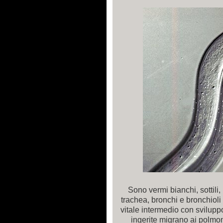
Sono vermi bianchi, sottili,
trachea, bronchi e bronchioli 
vitale intermedio con sviluppo
ingerite migrano ai polmoni