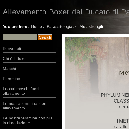
Allevamento Boxer del Ducato di Pa
You are here:
Home
>
Parassitologia
> - Metastrongili
Benvenuti
Chi è il Boxer
Maschi
- Me
Femmine
I nostri maschi fuori
allevamento
PHYLUM NE
CLAS
Le nostre femmine fuori
I nem
allevamento
Le nostre femmine non più
I ME
in riproduzione
caratte