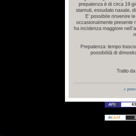
prepatenza è di circa 19 gi
starnuti, essudato nasale, d
E’ possibile rinvenire le
occasionalmente presente n
ha incidenza maggiore nell’au
m
Prepatenza: tempo trascors
possibilità di dimostr
Tratto da
« prev
AF
S
63
In
Live
!
1