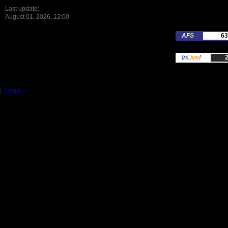
Last update:
August 01, 2026, 12:00
AF
S
63
In
Live
!
2
|
Login