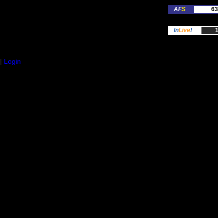
AF
S
63
In
Live
!
1
|
Login