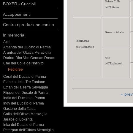
Daiana Colle
BOXER - Cuccioli
dell'Infinito
Accoppiamenti
Centro riproduzione canina
Basco di Altaha
In memoria
Durlindana
Axel
Amanda del Ducato di Parma
dell'Espinosolo
Arantxa dell'Ottava Meraviglia
Dadoo-Dior Von German Dream
Aria
Che del Colle dell'Infinito
dell'Espinosolo
Pedigree
Coral del Ducato di Parma
Etabeta delle Tre Fontane
Ethan della Terra Selvaggia
Flipper del Ducato di Parma
« prev
India del Ducato di Parma
Indy del Ducato di Parma
Gastone della Talpa
Golia dell'Ottava Meraviglia
Jarabe di Boxerita
Inka del Ducato di Parma
Peterpan dell'Ottava Meraviglia