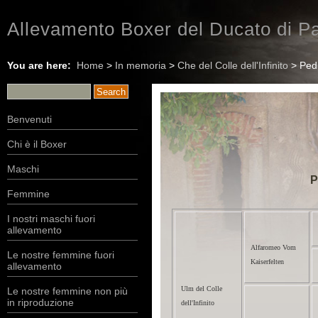
Allevamento Boxer del Ducato di Pa
You are here:
Home
>
In memoria
>
Che del Colle dell'Infinito
> Ped
Benvenuti
Chi è il Boxer
Maschi
P
Femmine
I nostri maschi fuori
allevamento
Alfaromeo Vom
Le nostre femmine fuori
Kaiserfelten
allevamento
Ulm del Colle
Le nostre femmine non più
in riproduzione
dell'Infinito