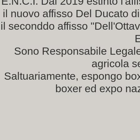
E.N.C.I. Dal 2019 estinto l'af
il nuovo affisso Del Ducato 
il seconddo affisso "Dell'Ottav
E
Sono Responsabile Legale 
agricola s
Saltuariamente, espongo box
boxer ed expo nazi